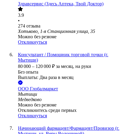
Здравсервис (Здесь Аптека, Твой Доктор)
3.9
•
274
отзыва
Хотьково, 1-я Станционная улица, 35
Можно без резюме
Откликнуться
Консультант / Помощник торговой точки (г.
Мытищи)
80 000
–
120 000
₽
за месяц,
на руки
Без опыта
Выплаты: Два раза в месяц
ООО
Глобалмаркет
Мытищи
Медведково
Можно без резюме
Откликнитесь среди первых
Откликнуться
Начинающий фармацевт/Фармацевт/Провизор (г.
Мытищи, ул. Веры Волошиной)