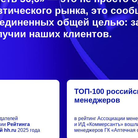
тического рынка, это соо
единенных общей целью: з
лучии наших клиентов.
ТОП-100 российс
менеджеров
дателей
в рейтинг Ассоциации мен
сии
Рейтинга
и ИД «Коммерсантъ» вошли
й hh.ru
2025 года
менеджеров ГК «Аптечная с