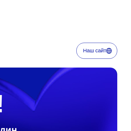
Наш сайт
!
один