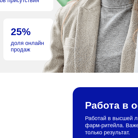
ов присутствия
25%
доля онлайн
продаж
Работа в 
Работай в высшей л
фарм‑ритейла. Важ
только результат.