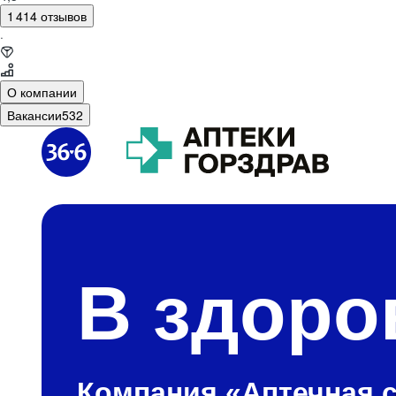
1 414 отзывов
·
О компании
Вакансии
532
В здоро
Компания «Аптечная с