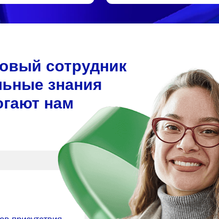
новый сотрудник
льные знания
огают нам