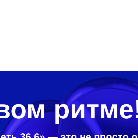
вом ритме
еть 36,6» — это не просто 