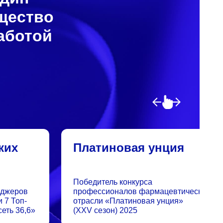
бщество
аботой
ких
Платиновая унция
Победитель конкурса
еджеров
профессионалов фармацевтической
 7 Топ-
отрасли «Платиновая унция»
еть 36,6»
(XXV сезон) 2025