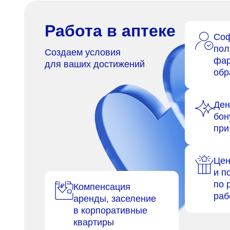
Работа в аптеке
Соф
пол
Создаем условия
фар
для ваших достижений
обр
Де
бон
при
Цен
и п
по 
Компенсация
раб
аренды, заселение
в корпоративные
квартиры