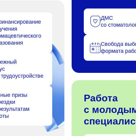
ДМС
инансирование
со стоматоло
учения
мацевтического
азования
Свобода выб
формата раб
нежный
ус
 трудоустройстве
ные призы
Работа
оездки
с молоды
результатам
оты
специали