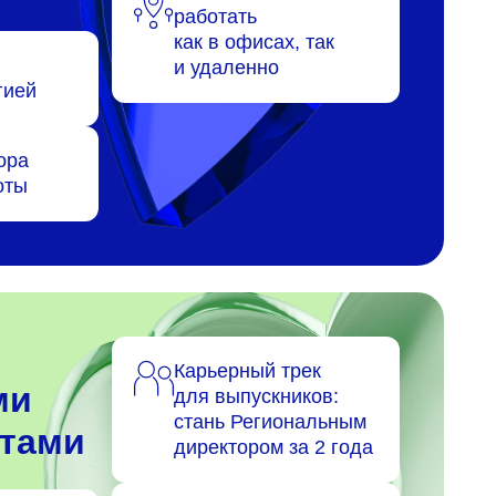
работать
как в офисах, так
и удаленно
гией
ора
оты
Карьерный трек
ми
для выпускников:
стань Региональным
стами
директором за 2 года