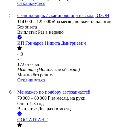
Откликнуться
Сканировщик / сканировщица на склад ОЗОН
114 600
–
125 000
₽
за месяц,
до вычета налогов
Без опыта
Выплаты: Раз в неделю
ИП
Гончаров Никита Дмитриевич
4.0
•
172
отзыва
Мытищи (Московская область)
Можно без резюме
Откликнуться
Менеджер по подбору автозапчастей
70 000
–
80 000
₽
за месяц,
на руки
Опыт 1-3 года
Выплаты: Два раза в месяц
ООО
АТЛАНТ