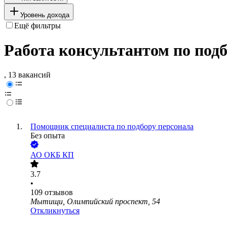
Уровень дохода
Ещё фильтры
Работа консультантом по под
, 13 вакансий
Помощник специалиста по подбору персонала
Без опыта
АО
ОКБ КП
3.7
•
109
отзывов
Мытищи, Олимпийский проспект, 54
Откликнуться