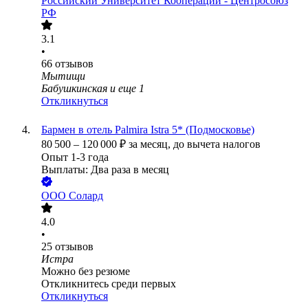
Российский Университет Кооперации - Центросоюз
РФ
3.1
•
66
отзывов
Мытищи
Бабушкинская
и еще
1
Откликнуться
Бармен в отель Palmira Istra 5* (Подмосковье)
80 500
–
120 000
₽
за месяц,
до вычета налогов
Опыт 1-3 года
Выплаты: Два раза в месяц
ООО
Солард
4.0
•
25
отзывов
Истра
Можно без резюме
Откликнитесь среди первых
Откликнуться