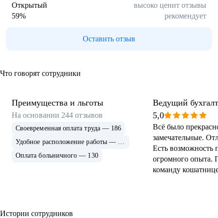
Открытый
высоко ценит отзывы
59
%
рекомендует
Оставить отзыв
Что говорят сотрудники
Преимущества и льготы
Ведущий бухгалт
5,0
На основании
244
отзывов
Всё было прекрасн
Своевременная оплата труда — 186
замечательные. От
Удобное расположение работы — 156
Есть возможность 
Оплата больничного — 130
огромного опыта. 
команду кошатнице
счастливым облада
Хаски. Даже в бухг
финансовом отделе
кого это всё создано
Истории сотрудников