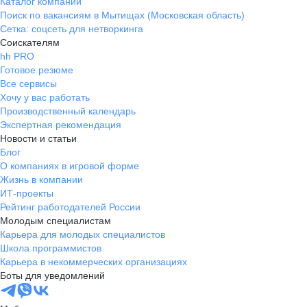
товаров, предлагать высокий
Каталог компаний
Поиск по вакансиям в Мытищах (Московская область)
уровень сервиса и повышать
Сетка: соцсеть для нетворкинга
уровень экспертности наших
Соискателям
сотрудников, которые регулярно
hh PRO
проходят обучения по программам
Готовое резюме
повышения квалификации.
Все сервисы
Развитие и инновации —
Хочу у вас работать
неотъемлемая часть нашей
Производственный календарь
стратегии. Мы постоянно
Экспертная рекомендация
совершенствуем все направления
Новости и статьи
бизнеса: от логистики до
Блог
О компаниях в игровой форме
клиентского сервиса. Внедряем
Жизнь в компании
современные технологии, обучаем
ИТ-проекты
персонал и создаём комфортные
Рейтинг работодателей России
условия для покупок. Мы ценим
Молодым специалистам
каждого нашего партнёра и всегда
Карьера для молодых специалистов
выполняем взятые на себя
Школа программистов
обязательства. Мы нацелены на
Карьера в некоммерческих организациях
долгосрочное сотрудничество и
Боты для уведомлений
готовы предложить надёжные
условия партнёрства, основанные