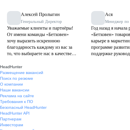
Алексей Пролыгин
Ася
Генеральный Директор
Менеджер по 
Уважаемые клиенты и партнёры!
Год назад я начала 
От имени команды «Бетховен»
«Бетховен» товаров
хочу выразить искреннюю
карьере в маркетин
благодарность каждому из вас за
программе развити
то, что выбираете нас в качестве
поддержке руководс
надёжного партнёра в заботе о
развить необходим
ваших четвероногих друзьях.
через несколько ме
HeadHunter
Размещение вакансий
Наша миссия — делать
департамент маркет
Поиск по резюме
совместную жизнь человека и
работаю по своей 
О компании
питомца долгой, яркой и
реализуя креативн
Наши вакансии
насыщенной, создавая
способствуя росту 
Реклама на сайте
вдохновляющий, незабываемый
Требования к ПО
клиентский опыт. Каждый день
Безопасный HeadHunter
мы работаем над тем, чтобы
HeadHunter API
предоставлять нашим покупателям
Партнерам
ассортимент высококачественных
Инвесторам