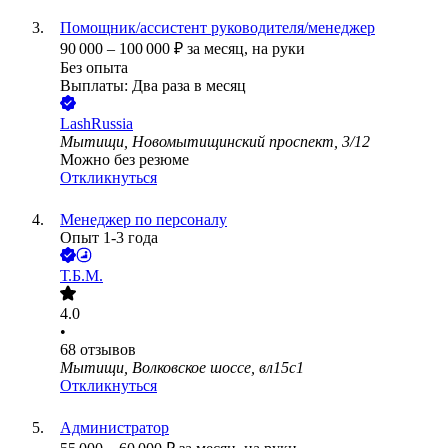
Помощник/ассистент руководителя/менеджер
90 000
–
100 000
₽
за месяц,
на руки
Без опыта
Выплаты: Два раза в месяц
LashRussia
Мытищи, Новомытищинский проспект, 3/12
Можно без резюме
Откликнуться
Менеджер по персоналу
Опыт 1-3 года
Т.Б.М.
4.0
•
68
отзывов
Мытищи, Волковское шоссе, вл15с1
Откликнуться
Администратор