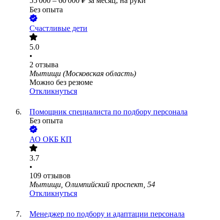
55 000
–
60 000
₽
за месяц,
на руки
Без опыта
Счастливые дети
5.0
•
2
отзыва
Мытищи (Московская область)
Можно без резюме
Откликнуться
Помощник специалиста по подбору персонала
Без опыта
АО
ОКБ КП
3.7
•
109
отзывов
Мытищи, Олимпийский проспект, 54
Откликнуться
Менеджер по подбору и адаптации персонала