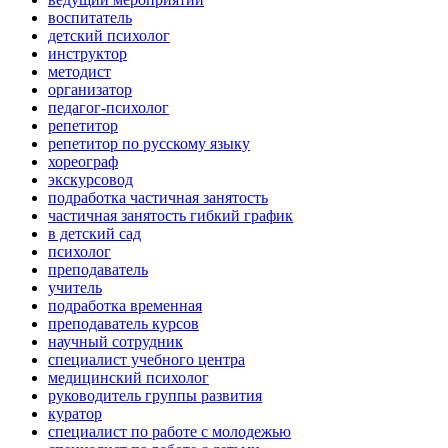
воспитатель
детский психолог
инструктор
методист
организатор
педагог-психолог
репетитор
репетитор по русскому языку
хореограф
экскурсовод
подработка частичная занятость
частичная занятость гибкий график
в детский сад
психолог
преподаватель
учитель
подработка временная
преподаватель курсов
научный сотрудник
специалист учебного центра
медицинский психолог
руководитель группы развития
куратор
специалист по работе с молодежью