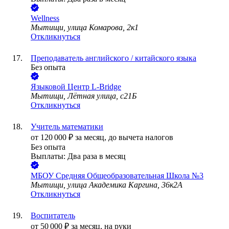
Wellness
Мытищи, улица Комарова, 2к1
Откликнуться
Преподаватель английского / китайского языка
Без опыта
Языковой Центр L-Bridge
Мытищи, Лётная улица, с21Б
Откликнуться
Учитель математики
от
120 000
₽
за месяц,
до вычета налогов
Без опыта
Выплаты: Два раза в месяц
МБОУ Средняя Общеобразовательная Школа №3
Мытищи, улица Академика Каргина, 36к2А
Откликнуться
Воспитатель
от
50 000
₽
за месяц,
на руки