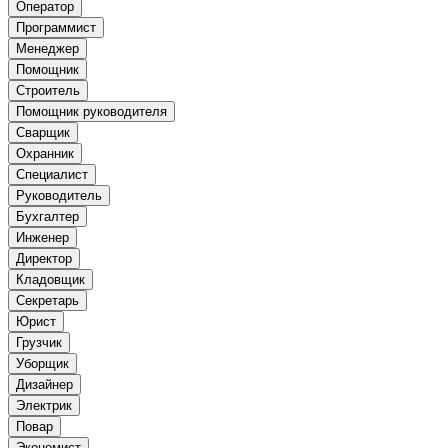
Оператор
Программист
Менеджер
Помощник
Строитель
Помощник руководителя
Сварщик
Охранник
Специалист
Руководитель
Бухгалтер
Инженер
Директор
Кладовщик
Секретарь
Юрист
Грузчик
Уборщик
Дизайнер
Электрик
Повар
Экономист