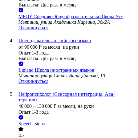
Выплаты: Два раза в месяц
МБОУ Средняя Общеобразовательная Школа №3
Мытищи, улица Академика Каргина, 36к2А
Откликнуться
Преподаватель английского языка
от
90 000
₽
за месяц,
на руки
Опыт 1-3 года
Выплаты: Два раза в месяц
Linland Школа иностранных языков
Мытищи, улица Стрельбище Динамо, 10
Откликнуться
Нейропсихолог (Сенсорная интеграция, Ава-
терапия)
40 000
–
130 000
₽
за месяц,
на руки
Опыт 1-3 года
Speech_steps
4.7