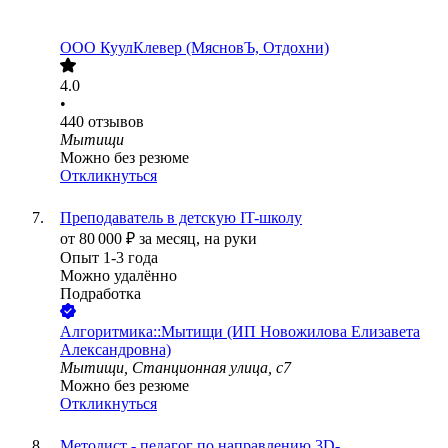
ООО
КуулКлевер (МясновЪ, Отдохни)
4.0
•
440
отзывов
Мытищи
Можно без резюме
Откликнуться
Преподаватель в детскую IT-школу
от
80 000
₽
за месяц,
на руки
Опыт 1-3 года
Можно удалённо
Подработка
Алгоритмика::Мытищи (ИП Новожилова Елизавета
Александровна)
Мытищи, Станционная улица, с7
Можно без резюме
Откликнуться
Методист - педагог по направлению 3D-