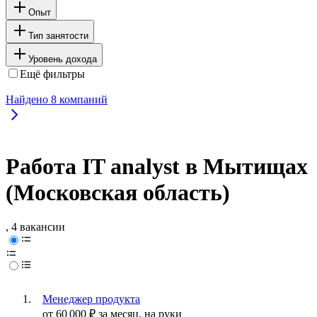
Опыт
Тип занятости
Уровень дохода
Ещё фильтры
Найдено
8
компаний
Работа IT analyst в Мытищах
(Московская область)
, 4 вакансии
Менеджер продукта
от
60 000
₽
за месяц,
на руки