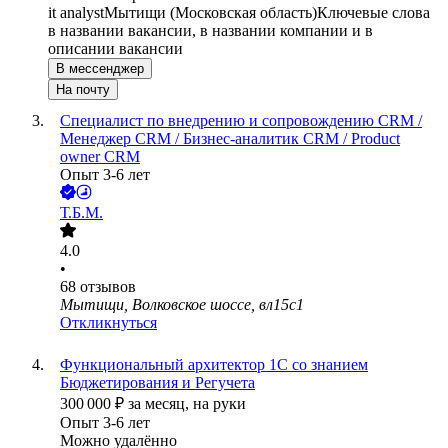
it analyst
Мытищи (Московская область)
Ключевые слова
в названии вакансии, в названии компании и в
описании вакансии
В мессенджер
На почту
Специалист по внедрению и сопровождению CRM /
Менеджер CRM / Бизнес-аналитик CRM / Product
owner CRM
Опыт 3-6 лет
Т.Б.М.
4.0
•
68
отзывов
Мытищи, Волковское шоссе, вл15с1
Откликнуться
Функциональный архитектор 1С со знанием
Бюджетирования и Регучета
300 000
₽
за месяц,
на руки
Опыт 3-6 лет
Можно удалённо