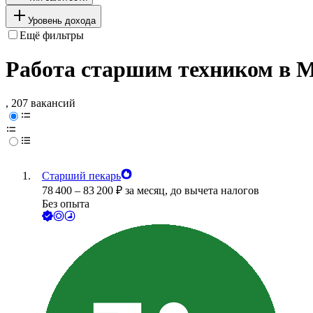
Уровень дохода
Ещё фильтры
Работа старшим техником в 
, 207 вакансий
Старший пекарь
78 400
–
83 200
₽
за месяц,
до вычета налогов
Без опыта