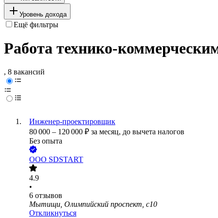
Уровень дохода
Ещё фильтры
Работа технико-коммерчески
, 8 вакансий
Инженер-проектировщик
80 000
–
120 000
₽
за месяц,
до вычета налогов
Без опыта
ООО
SDSTART
4.9
•
6
отзывов
Мытищи, Олимпийский проспект, с10
Откликнуться