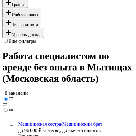
График
Рабочие часы
Тип занятости
Уровень дохода
Ещё фильтры
Работа специалистом по
аренде без опыта в Мытищах
(Московская область)
, 8 вакансий
Медицинская сестра/Медицинский брат
до
96 000
₽
за месяц,
до вычета налогов