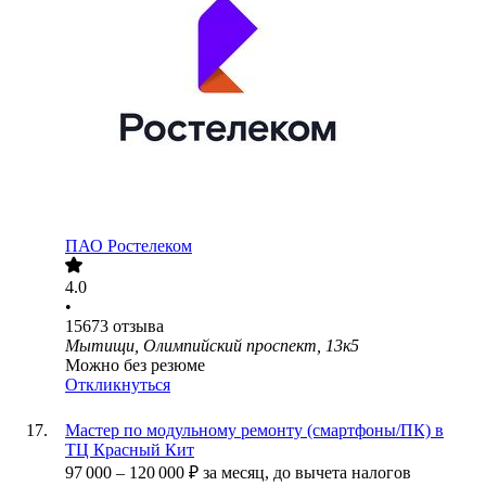
ПАО
Ростелеком
4.0
•
15673
отзыва
Мытищи, Олимпийский проспект, 13к5
Можно без резюме
Откликнуться
Мастер по модульному ремонту (смартфоны/ПК) в
ТЦ Красный Кит
97 000
–
120 000
₽
за месяц,
до вычета налогов