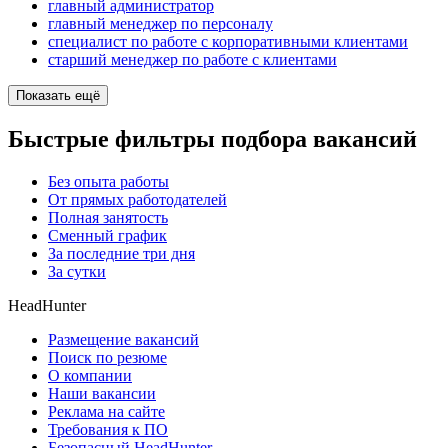
главный администратор
главный менеджер по персоналу
специалист по работе с корпоративными клиентами
старший менеджер по работе с клиентами
Показать ещё
Быстрые фильтры подбора вакансий
Без опыта работы
От прямых работодателей
Полная занятость
Сменный график
За последние три дня
За сутки
HeadHunter
Размещение вакансий
Поиск по резюме
О компании
Наши вакансии
Реклама на сайте
Требования к ПО
Безопасный HeadHunter