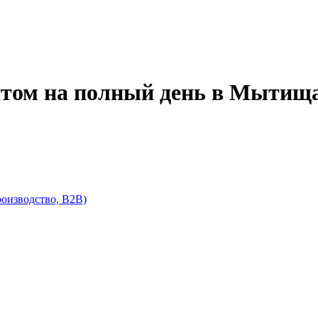
том на полный день в Мытища
роизводство, В2В)