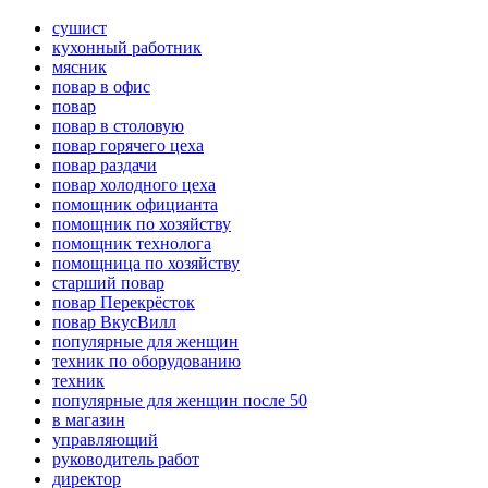
сушист
кухонный работник
мясник
повар в офис
повар
повар в столовую
повар горячего цеха
повар раздачи
повар холодного цеха
помощник официанта
помощник по хозяйству
помощник технолога
помощница по хозяйству
старший повар
повар Перекрёсток
повар ВкусВилл
популярные для женщин
техник по оборудованию
техник
популярные для женщин после 50
в магазин
управляющий
руководитель работ
директор