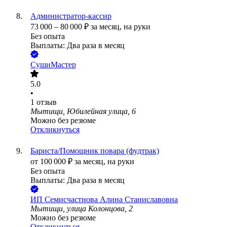
Администратор-кассир
73 000
–
80 000
₽
за месяц,
на руки
Без опыта
Выплаты: Два раза в месяц
СушиМастер
5.0
•
1
отзыв
Мытищи, Юбилейная улица, 6
Можно без резюме
Откликнуться
Бариста/Помощник повара (фудтрак)
от
100 000
₽
за месяц,
на руки
Без опыта
Выплаты: Два раза в месяц
ИП
Семисчастнова Алина Станиславовна
Мытищи, улица Колонцова, 2
Можно без резюме
Откликнуться