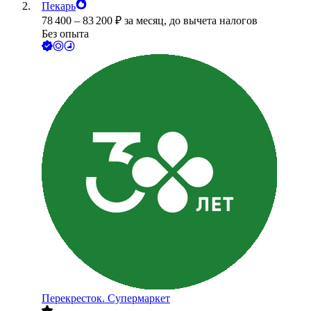
Пекарь
78 400
–
83 200
₽
за месяц,
до вычета налогов
Без опыта
Перекресток. Супермаркет