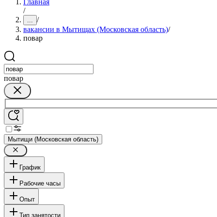
Главная
/
/
...
вакансии в Мытищах (Московская область)
/
повар
повар
Мытищи (Московская область)
График
Рабочие часы
Опыт
Тип занятости