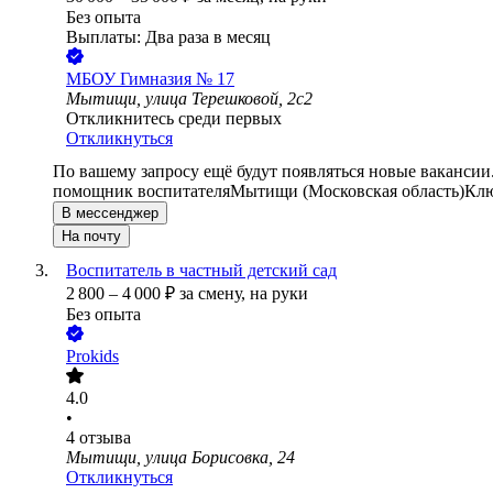
Без опыта
Выплаты: Два раза в месяц
МБОУ Гимназия № 17
Мытищи, улица Терешковой, 2с2
Откликнитесь среди первых
Откликнуться
По вашему запросу ещё будут появляться новые вакансии
помощник воспитателя
Мытищи (Московская область)
Клю
В мессенджер
На почту
Воспитатель в частный детский сад
2 800
–
4 000
₽
за смену,
на руки
Без опыта
Prokids
4.0
•
4
отзыва
Мытищи, улица Борисовка, 24
Откликнуться