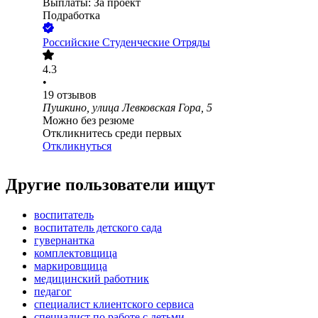
Выплаты: За проект
Подработка
Российские Студенческие Отряды
4.3
•
19
отзывов
Пушкино, улица Левковская Гора, 5
Можно без резюме
Откликнитесь среди первых
Откликнуться
Другие пользователи ищут
воспитатель
воспитатель детского сада
гувернантка
комплектовщица
маркировщица
медицинский работник
педагог
специалист клиентского сервиса
специалист по работе с детьми