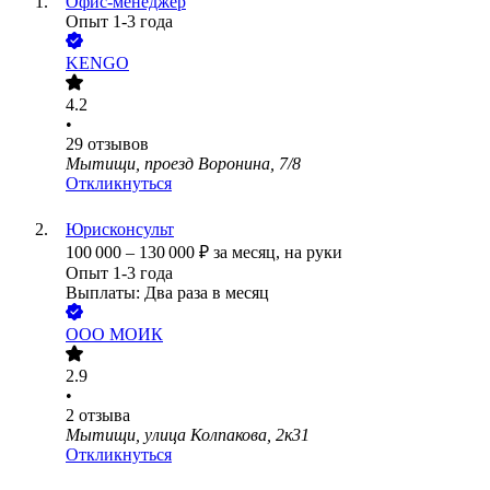
Офис-менеджер
Опыт 1-3 года
KENGO
4.2
•
29
отзывов
Мытищи, проезд Воронина, 7/8
Откликнуться
Юрисконсульт
100 000
–
130 000
₽
за месяц,
на руки
Опыт 1-3 года
Выплаты: Два раза в месяц
ООО
МОИК
2.9
•
2
отзыва
Мытищи, улица Колпакова, 2к31
Откликнуться