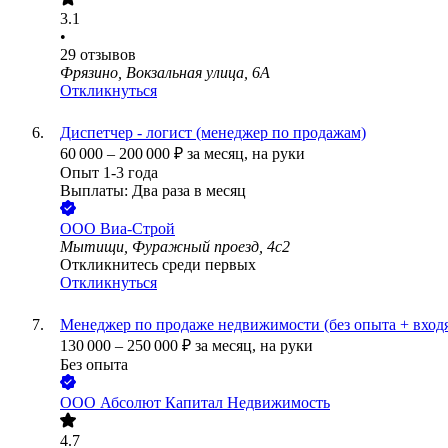
3.1
•
29
отзывов
Фрязино, Вокзальная улица, 6А
Откликнуться
Диспетчер - логист (менеджер по продажам)
60 000
–
200 000
₽
за месяц,
на руки
Опыт 1-3 года
Выплаты: Два раза в месяц
ООО
Виа-Строй
Мытищи, Фуражный проезд, 4с2
Откликнитесь среди первых
Откликнуться
Менеджер по продаже недвижимости (без опыта + вход
130 000
–
250 000
₽
за месяц,
на руки
Без опыта
ООО
Абсолют Капитал Недвижимость
4.7