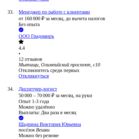
Менеджер по работе с клиентами
от
160 000
₽
за месяц,
до вычета налогов
Без опыта
ООО
Градомиръ
4.4
•
12
отзывов
Мытищи, Олимпийский проспект, с10
Откликнитесь среди первых
Откликнуться
Диспетчер-логист
50 000
–
70 000
₽
за месяц,
на руки
Опыт 1-3 года
Можно удалённо
Выплаты: Два раза в месяц
Шадрина Виктория Юрьевна
посёлок Вешки
Можно без резюме