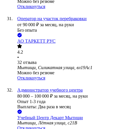
Можно без резюме
Откликнуться
Оператор на участок перебраковки
от
90 000
₽
за месяц,
на руки
Без опыта
АО
ТАРКЕТТ РУС
4.2
•
32
отзыва
Мытищи, Силикатная улица, вл19Ас1
Можно без резюме
Откликнуться
Администратор учебного центра
80 000
–
100 000
₽
за месяц,
на руки
Опыт 1-3 года
Выплаты: Два раза в месяц
Учебный Центр Декарт Мытищи
Мытищи, Лётная улица, с21В
Откликнуться