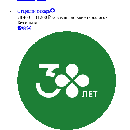
Старший пекарь
78 400
–
83 200
₽
за месяц,
до вычета налогов
Без опыта