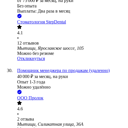
от
75 000
₽
за месяц,
на руки
Без опыта
Выплаты: Два раза в месяц
Стоматология StepDental
4.1
•
12
отзывов
Мытищи, Ярославское шоссе, 105
Можно без резюме
Откликнуться
Помощник менеджера по продажам (удаленно)
40 000
₽
за месяц,
на руки
Опыт 1-3 года
Можно удалённо
ООО
Пролок
4.6
•
2
отзыва
Мытищи, Силикатная улица, 36А