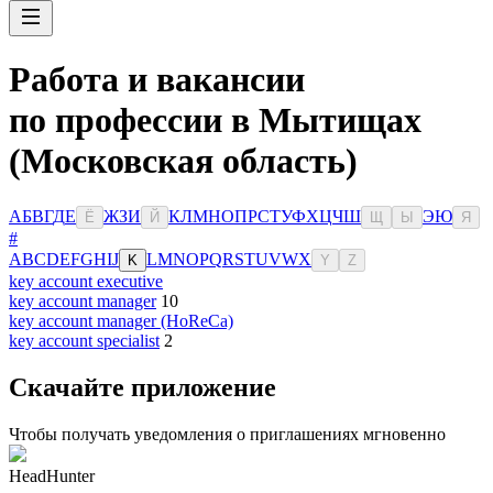
Работа и вакансии
по профессии в Мытищах
(Московская область)
А
Б
В
Г
Д
Е
Ж
З
И
К
Л
М
Н
О
П
Р
С
Т
У
Ф
Х
Ц
Ч
Ш
Э
Ю
Ё
Й
Щ
Ы
Я
#
A
B
C
D
E
F
G
H
I
J
L
M
N
O
P
Q
R
S
T
U
V
W
X
K
Y
Z
key account executive
key account manager
10
key account manager (HoReCa)
key account specialist
2
Скачайте приложение
Чтобы получать уведомления о приглашениях мгновенно
HeadHunter