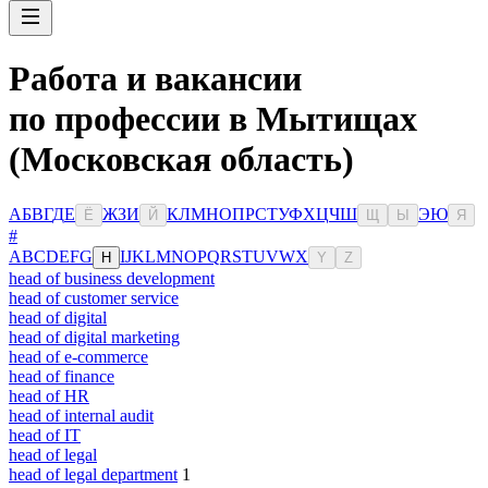
Работа и вакансии
по профессии в Мытищах
(Московская область)
А
Б
В
Г
Д
Е
Ж
З
И
К
Л
М
Н
О
П
Р
С
Т
У
Ф
Х
Ц
Ч
Ш
Э
Ю
Ё
Й
Щ
Ы
Я
#
A
B
C
D
E
F
G
I
J
K
L
M
N
O
P
Q
R
S
T
U
V
W
X
H
Y
Z
head of business development
head of customer service
head of digital
head of digital marketing
head of e-commerce
head of finance
head of HR
head of internal audit
head of IT
head of legal
head of legal department
1