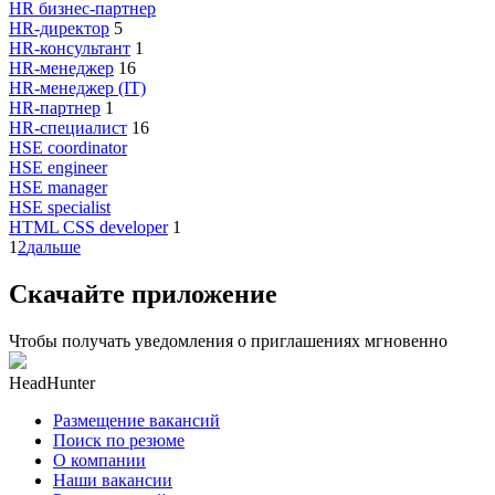
HR бизнес-партнер
HR-директор
5
HR-консультант
1
HR-менеджер
16
HR-менеджер (IT)
HR-партнер
1
HR-специалист
16
HSE coordinator
HSE engineer
HSE manager
HSE specialist
HTML CSS developer
1
1
2
дальше
Скачайте приложение
Чтобы получать уведомления о приглашениях мгновенно
HeadHunter
Размещение вакансий
Поиск по резюме
О компании
Наши вакансии