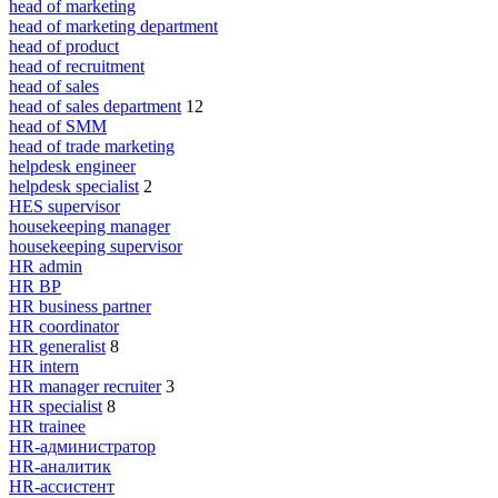
head of marketing
head of marketing department
head of product
head of recruitment
head of sales
head of sales department
12
head of SMM
head of trade marketing
helpdesk engineer
helpdesk specialist
2
HES supervisor
housekeeping manager
housekeeping supervisor
HR admin
HR BP
HR business partner
HR coordinator
HR generalist
8
HR intern
HR manager recruiter
3
HR specialist
8
HR trainee
HR-администратор
HR-аналитик
HR-ассистент