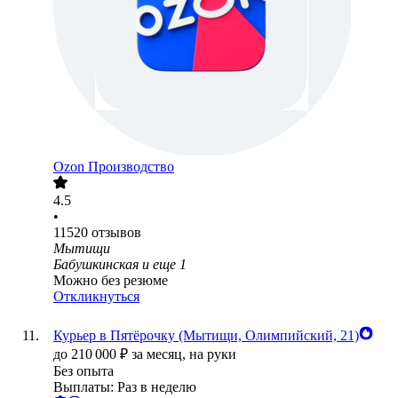
Ozon Производство
4.5
•
11520
отзывов
Мытищи
Бабушкинская
и еще
1
Можно без резюме
Откликнуться
Курьер в Пятёрочку (Мытищи, Олимпийский, 21)
до
210 000
₽
за месяц,
на руки
Без опыта
Выплаты: Раз в неделю