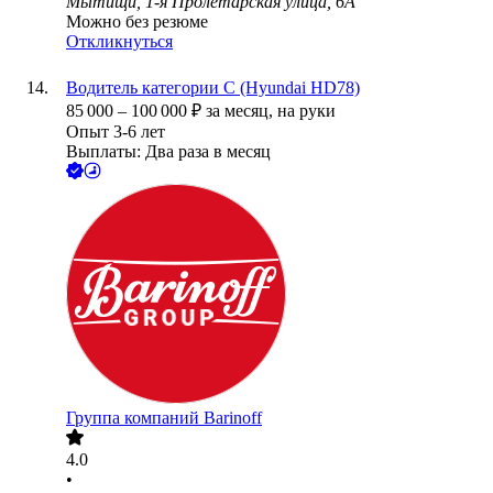
Мытищи, 1-я Пролетарская улица, 6А
Можно без резюме
Откликнуться
Водитель категории С (Hyundai HD78)
85 000
–
100 000
₽
за месяц,
на руки
Опыт 3-6 лет
Выплаты: Два раза в месяц
Группа компаний Barinoff
4.0
•