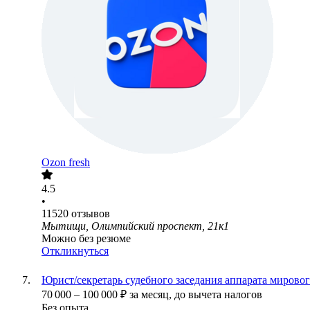
Ozon fresh
4.5
•
11520
отзывов
Мытищи, Олимпийский проспект, 21к1
Можно без резюме
Откликнуться
Юрист/секретарь судебного заседания аппарата мировог
70 000
–
100 000
₽
за месяц,
до вычета налогов
Без опыта