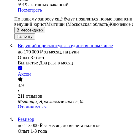
5919
активных вакансий
Посмотреть
По вашему запросу ещё будут появляться новые вакансии
ведущий юрист
Мытищи (Московская область)
Ключевые с
В мессенджер
На почту
Ведущий юрисконсульт в единственном числе
до
170 000
₽
за месяц,
на руки
Опыт 3-6 лет
Выплаты: Два раза в месяц
Аксон
3.9
•
211
отзывов
Мытищи, Ярославское шоссе, 65
Откликнуться
Ревизор
до
113 000
₽
за месяц,
до вычета налогов
Опыт 1-3 года