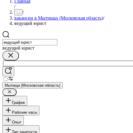
Главная
/
/
...
вакансии в Мытищах (Московская область)
/
ведущий юрист
ведущий юрист
Мытищи (Московская область)
График
Рабочие часы
Опыт
Тип занятости