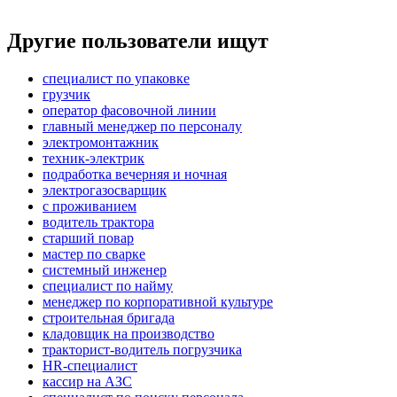
Другие пользователи ищут
специалист по упаковке
грузчик
оператор фасовочной линии
главный менеджер по персоналу
электромонтажник
техник-электрик
подработка вечерняя и ночная
электрогазосварщик
с проживанием
водитель трактора
старший повар
мастер по сварке
системный инженер
специалист по найму
менеджер по корпоративной культуре
строительная бригада
кладовщик на производство
тракторист-водитель погрузчика
HR-специалист
кассир на АЗС