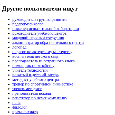
Другие пользователи ищут
руководитель группы развития
педагог-психолог
инженер испытательной лаборатории
руководитель учебного центра
младший научный сотрудник
администратор образовательного центра
логопед
педагог по актерскому мастерству
воспитатель детского сада
преподаватель иностранного языка
помощник по хозяйству
учитель технологии
вожатый в детский лагерь
методист учебного центра
тренер по спортивной гимнастике
тренер-методист
преподаватель вокала
репетитор по немецкому языку
няня
филолог
врач-психиатр