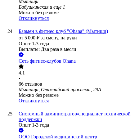
Мытищи
Бабушкинская
и еще
1
Можно без резюме
Откликнуться
Бармен в фитнес-клуб "Ohana" (Мытищи)
от
5 000
₽
за смену,
на руки
Опыт 1-3 года
Выплаты: Два раза в месяц
Сеть фитнес-клубов Ohana
4.1
•
66
отзывов
Мытищи, Олимпийский проспект, 29А
Можно без резюме
Откликнуться
Системный администратор/специалист технической
поддержки
Опыт 1-3 года
ООО
Городской медицинский центр