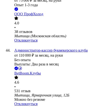
от
75 000
₽
за месяц,
на руки
Опыт 1-3 года
ООО
ПрофХолод
4.0
•
38
отзывов
Мытищи (Московская область)
Откликнуться
Администратор-кассир букмекерского клуба
от
110 000
₽
за месяц,
на руки
Без опыта
Выплаты: Два раза в месяц
BetBoom.Клубы
4.6
•
531
отзыв
Мытищи, Ярмарочная улица, 12Б
Можно без резюме
Откликнуться