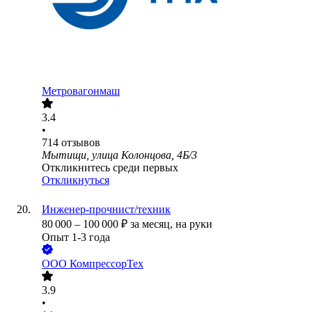
Метровагонмаш
3.4
•
714
отзывов
Мытищи, улица Колонцова, 4Б/3
Откликнитесь среди первых
Откликнуться
Инженер-прочнист/техник
80 000
–
100 000
₽
за месяц,
на руки
Опыт 1-3 года
ООО
КомпрессорТех
3.9
•