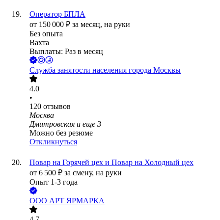
Оператор БПЛА
от
150 000
₽
за месяц,
на руки
Без опыта
Вахта
Выплаты: Раз в месяц
Служба занятости населения города Москвы
4.0
•
120
отзывов
Москва
Дмитровская
и еще
3
Можно без резюме
Откликнуться
Повар на Горячей цех и Повар на Холодный цех
от
6 500
₽
за смену,
на руки
Опыт 1-3 года
ООО
АРТ ЯРМАРКА
4.7