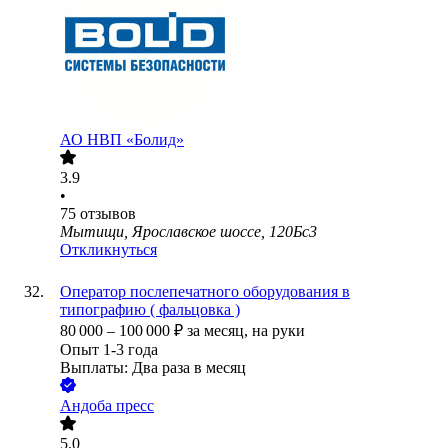
АО
НВП «Болид»
3.9
•
75
отзывов
Мытищи, Ярославское шоссе, 120Бс3
Откликнуться
Оператор послепечатного оборудования в
типографию ( фальцовка )
80 000
–
100 000
₽
за месяц,
на руки
Опыт 1-3 года
Выплаты: Два раза в месяц
Андоба пресс
5.0