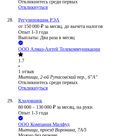
Откликнитесь среди первых
Откликнуться
Регулировщик РЭА
от
150 000
₽
за месяц,
до вычета налогов
Опыт 1-3 года
Выплаты: Два раза в месяц
ООО
Алмаз-Антей Телекоммуникации
1.7
•
1
отзыв
Мытищи, 2-ой Рупасовский пер., 6"А"
Откликнитесь среди первых
Откликнуться
Кладовщик
80 000
–
130 000
₽
за месяц,
на руки
Опыт 1-3 года
ООО
Компания Милфуд
Мытищи, проезд Воронина, 7А/5
Можно без резюме