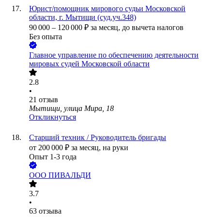
Юрист/помощник мирового судьи Московской
области, г. Мытищи (суд.уч.348)
90 000
–
120 000
₽
за месяц,
до вычета налогов
Без опыта
Главное управление по обеспечению деятельности
мировых судей Московской области
2.8
•
21
отзыв
Мытищи, улица Мира, 18
Откликнуться
Старший техник / Руководитель бригады
от
200 000
₽
за месяц,
на руки
Опыт 1-3 года
ООО
ПИВАЛЬДИ
3.7
•
63
отзыва