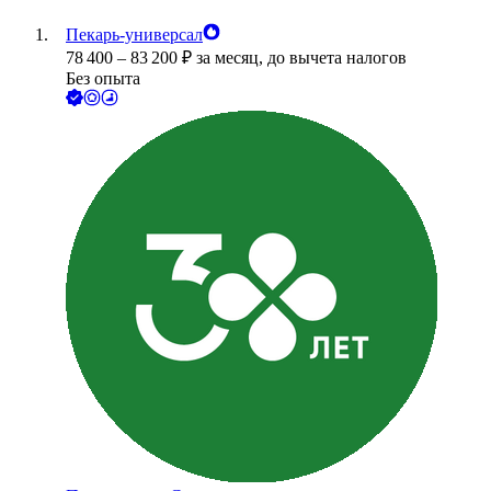
Пекарь-универсал
78 400
–
83 200
₽
за месяц,
до вычета налогов
Без опыта