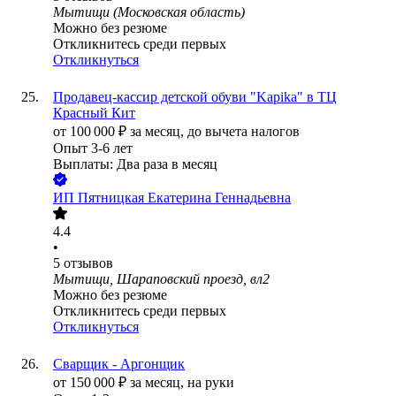
Мытищи (Московская область)
Можно без резюме
Откликнитесь среди первых
Откликнуться
Продавец-кассир детской обуви "Kapika" в ТЦ
Красный Кит
от
100 000
₽
за месяц,
до вычета налогов
Опыт 3-6 лет
Выплаты: Два раза в месяц
ИП
Пятницкая Екатерина Геннадьевна
4.4
•
5
отзывов
Мытищи, Шараповский проезд, вл2
Можно без резюме
Откликнитесь среди первых
Откликнуться
Сварщик - Аргонщик
от
150 000
₽
за месяц,
на руки