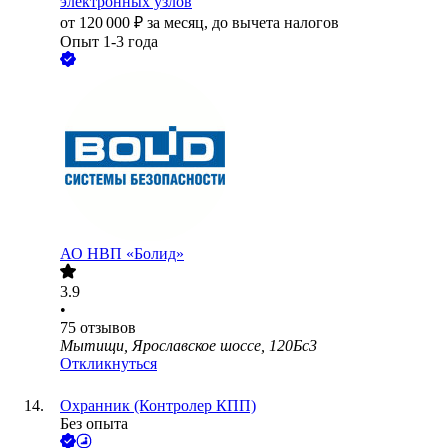
электронных узлов
от
120 000
₽
за месяц,
до вычета налогов
Опыт 1-3 года
АО
НВП «Болид»
3.9
•
75
отзывов
Мытищи, Ярославское шоссе, 120Бс3
Откликнуться
Охранник (Контролер КПП)
Без опыта