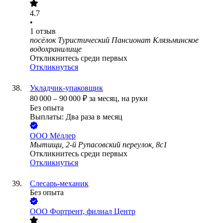
4.7
•
1
отзыв
посёлок Туристический Пансионат Клязьминское
водохранилище
Откликнитесь среди первых
Откликнуться
Укладчик-упаковщик
80 000
–
90 000
₽
за месяц,
на руки
Без опыта
Выплаты: Два раза в месяц
ООО
Мёллер
Мытищи, 2-й Рупасовский переулок, 8с1
Откликнитесь среди первых
Откликнуться
Слесарь-механик
Без опыта
ООО
Фортрент, филиал Центр