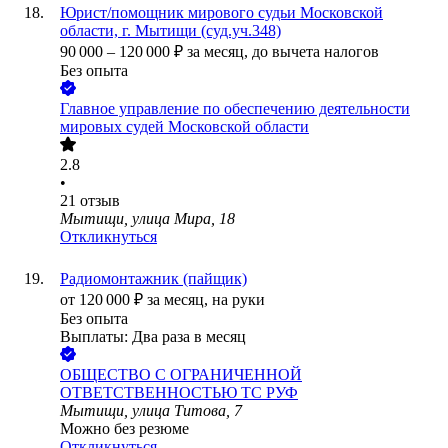
Юрист/помощник мирового судьи Московской
области, г. Мытищи (суд.уч.348)
90 000
–
120 000
₽
за месяц,
до вычета налогов
Без опыта
Главное управление по обеспечению деятельности
мировых судей Московской области
2.8
•
21
отзыв
Мытищи, улица Мира, 18
Откликнуться
Радиомонтажник (пайщик)
от
120 000
₽
за месяц,
на руки
Без опыта
Выплаты: Два раза в месяц
ОБЩЕСТВО С ОГРАНИЧЕННОЙ
ОТВЕТСТВЕННОСТЬЮ ТС РУФ
Мытищи, улица Титова, 7
Можно без резюме
Откликнуться