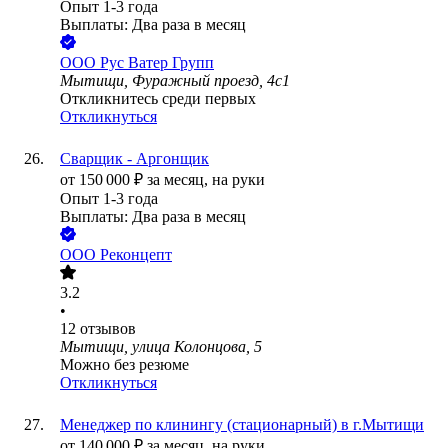
Опыт 1-3 года
Выплаты: Два раза в месяц
ООО
Рус Ватер Групп
Мытищи, Фуражный проезд, 4с1
Откликнитесь среди первых
Откликнуться
Сварщик - Аргонщик
от
150 000
₽
за месяц,
на руки
Опыт 1-3 года
Выплаты: Два раза в месяц
ООО
Реконцепт
3.2
•
12
отзывов
Мытищи, улица Колонцова, 5
Можно без резюме
Откликнуться
Менеджер по клинингу (стационарный) в г.Мытищи
от
140 000
₽
за месяц,
на руки