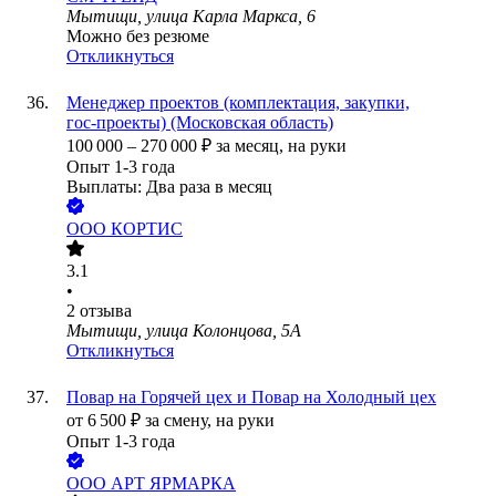
Мытищи, улица Карла Маркса, 6
Можно без резюме
Откликнуться
Менеджер проектов (комплектация, закупки,
гос‑проекты) (Московская область)
100 000
–
270 000
₽
за месяц,
на руки
Опыт 1-3 года
Выплаты: Два раза в месяц
ООО
КОРТИС
3.1
•
2
отзыва
Мытищи, улица Колонцова, 5А
Откликнуться
Повар на Горячей цех и Повар на Холодный цех
от
6 500
₽
за смену,
на руки
Опыт 1-3 года
ООО
АРТ ЯРМАРКА