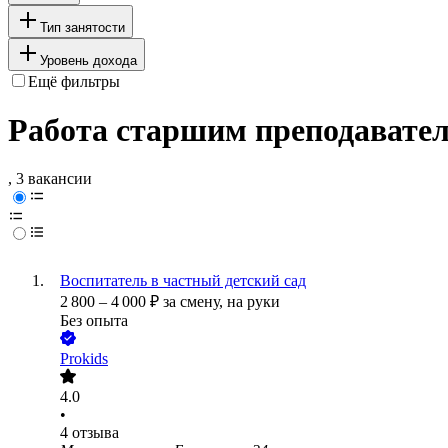
Тип занятости
Уровень дохода
Ещё фильтры
Работа старшим преподавате
, 3 вакансии
Воспитатель в частный детский сад
2 800
–
4 000
₽
за смену,
на руки
Без опыта
Prokids
4.0
•
4
отзыва