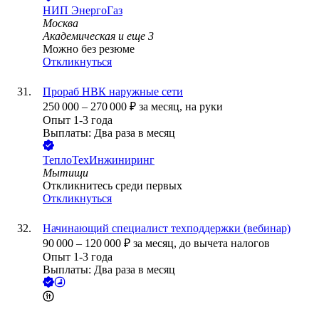
НИП ЭнергоГаз
Москва
Академическая
и еще
3
Можно без резюме
Откликнуться
Прораб НВК наружные сети
250 000
–
270 000
₽
за месяц,
на руки
Опыт 1-3 года
Выплаты: Два раза в месяц
ТеплоТехИнжиниринг
Мытищи
Откликнитесь среди первых
Откликнуться
Начинающий специалист техподдержки (вебинар)
90 000
–
120 000
₽
за месяц,
до вычета налогов
Опыт 1-3 года
Выплаты: Два раза в месяц