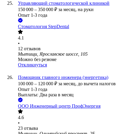
Управляющий стоматологической клиникой
150 000
–
350 000
₽
за месяц,
на руки
Опыт 1-3 года
Стоматология StepDental
4.1
•
12
отзывов
Мытищи, Ярославское шоссе, 105
Можно без резюме
Откликнуться
Помощник главного инженера (энергетика)
100 000
–
120 000
₽
за месяц,
до вычета налогов
Опыт 1-3 года
Выплаты: Два раза в месяц
ООО
Инженерный центр ПрофЭнергия
4.6
•
23
отзыва
Мытищи, Олимпийский проспект, 2Б