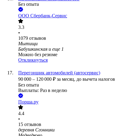
Без опыта
ООО
Сбербанк-Сервис
3.3
•
1079
отзывов
Мытищи
Бабушкинская
и еще
1
Можно без резюме
Откликнуться
Перегонщик автомобилей (автосервис)
90 000
–
120 000
₽
за месяц,
до вычета налогов
Без опыта
Выплаты: Раз в неделю
Порша.ру
4.4
•
15
отзывов
деревня Сгонники
Медведково