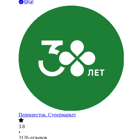
Перекресток. Супермаркет
3.8
•
3126
отзывов