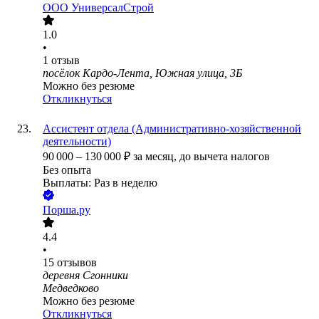
ООО
УниверсалСтрой
1.0
•
1
отзыв
посёлок Кардо-Лента, Южная улица, 3Б
Можно без резюме
Откликнуться
Ассистент отдела (Административно-хозяйственной
деятельности)
90 000
–
130 000
₽
за месяц,
до вычета налогов
Без опыта
Выплаты: Раз в неделю
Порша.ру
4.4
•
15
отзывов
деревня Сгонники
Медведково
Можно без резюме
Откликнуться