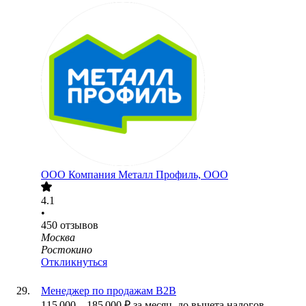
ООО
Компания Металл Профиль, OOO
4.1
•
450
отзывов
Москва
Ростокино
Откликнуться
Менеджер по продажам B2B
115 000
–
185 000
₽
за месяц,
до вычета налогов