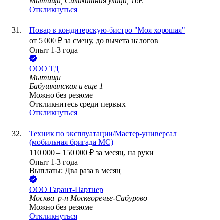
Мытищи, Силикатная улица, 16Е
Откликнуться
Повар в кондитерскую-бистро "Моя хорошая"
от
5 000
₽
за смену,
до вычета налогов
Опыт 1-3 года
ООО
ТД
Мытищи
Бабушкинская
и еще
1
Можно без резюме
Откликнитесь среди первых
Откликнуться
Техник по эксплуатации/Мастер-универсал
(мобильная бригада МО)
110 000
–
150 000
₽
за месяц,
на руки
Опыт 1-3 года
Выплаты: Два раза в месяц
ООО
Гарант-Партнер
Москва, р-н Москворечье-Сабурово
Можно без резюме
Откликнуться