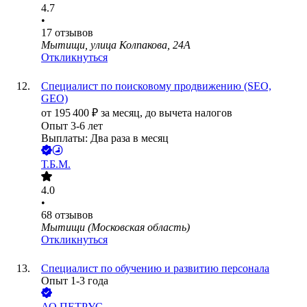
4.7
•
17
отзывов
Мытищи, улица Колпакова, 24А
Откликнуться
Специалист по поисковому продвижению (SEO,
GEO)
от
195 400
₽
за месяц,
до вычета налогов
Опыт 3-6 лет
Выплаты: Два раза в месяц
Т.Б.М.
4.0
•
68
отзывов
Мытищи (Московская область)
Откликнуться
Специалист по обучению и развитию персонала
Опыт 1-3 года
АО
ПЕТРУС