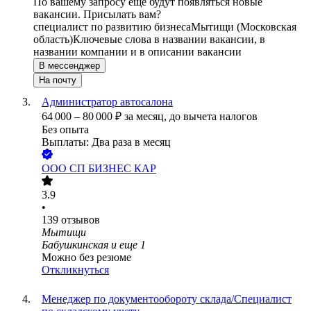
По вашему запросу ещё будут появляться новые
вакансии. Присылать вам?
специалист по развитию бизнеса
Мытищи (Московская
область)
Ключевые слова в названии вакансии, в
названии компании и в описании вакансии
В мессенджер
На почту
Администратор автосалона
64 000
–
80 000
₽
за месяц,
до вычета налогов
Без опыта
Выплаты: Два раза в месяц
ООО
СП БИЗНЕС КАР
3.9
•
139
отзывов
Мытищи
Бабушкинская
и еще
1
Можно без резюме
Откликнуться
Менеджер по документообороту склада/Специалист