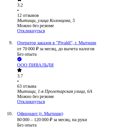
3.2
•
12
отзывов
Мытищи, улица Колонцова, 5
Можно без резюме
Откликнуться
Оператор заказов в "Pivaldi", г. Мытищи
от
70 000
₽
за месяц,
до вычета налогов
Без опыта
ООО
ПИВАЛЬДИ
3.7
•
63
отзыва
Мытищи, 1-я Пролетарская улица, 6А
Можно без резюме
Откликнуться
Официант (г. Мытищи)
80 000
–
120 000
₽
за месяц,
на руки
Без опыта