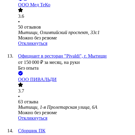
ООО
Мед ТеКо
3.6
•
50
отзывов
Мытищи, Олимпийский проспект, 33с1
Можно без резюме
Откликнуться
Официант в ресторан "Pivaldi", г. Мытищи
от
150 000
₽
за месяц,
на руки
Без опыта
ООО
ПИВАЛЬДИ
3.7
•
63
отзыва
Мытищи, 1-я Пролетарская улица, 6А
Можно без резюме
Откликнуться
Сборщик ПК