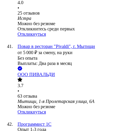
4.0
•
25
отзывов
Истра
Можно без резюме
Откликнитесь среди первых
Откликнуться
Повар в ресторан "Pivaldi", г. Мытищи
от
5 000
₽
за смену,
на руки
Без опыта
Выплаты: Два раза в месяц
ООО
ПИВАЛЬДИ
3.7
•
63
отзыва
Мытищи, 1-я Пролетарская улица, 6А
Можно без резюме
Откликнуться
Программист 1С
Опыт 1-3 года