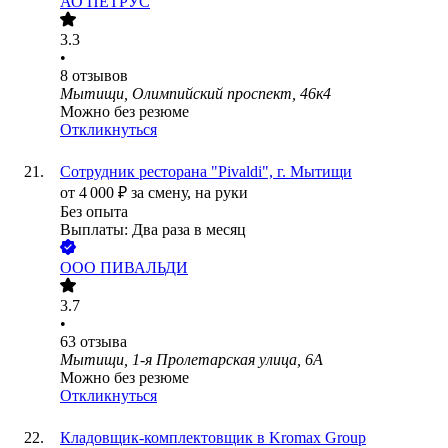
АО
ПЕТРУС
3.3
•
8
отзывов
Мытищи, Олимпийский проспект, 46к4
Можно без резюме
Откликнуться
Сотрудник ресторана "Pivaldi", г. Мытищи
от
4 000
₽
за смену,
на руки
Без опыта
Выплаты: Два раза в месяц
ООО
ПИВАЛЬДИ
3.7
•
63
отзыва
Мытищи, 1-я Пролетарская улица, 6А
Можно без резюме
Откликнуться
Кладовщик-комплектовщик в Kromax Group