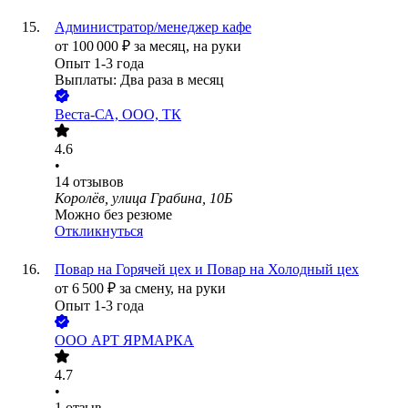
Администратор/менеджер кафе
от
100 000
₽
за месяц,
на руки
Опыт 1-3 года
Выплаты: Два раза в месяц
Веста-СА, ООО, ТК
4.6
•
14
отзывов
Королёв, улица Грабина, 10Б
Можно без резюме
Откликнуться
Повар на Горячей цех и Повар на Холодный цех
от
6 500
₽
за смену,
на руки
Опыт 1-3 года
ООО
АРТ ЯРМАРКА
4.7
•
1
отзыв