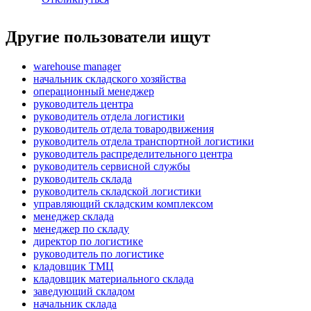
Другие пользователи ищут
warehouse manager
начальник складского хозяйства
операционный менеджер
руководитель центра
руководитель отдела логистики
руководитель отдела товародвижения
руководитель отдела транспортной логистики
руководитель распределительного центра
руководитель сервисной службы
руководитель склада
руководитель складской логистики
управляющий складским комплексом
менеджер склада
менеджер по складу
директор по логистике
руководитель по логистике
кладовщик ТМЦ
кладовщик материального склада
заведующий складом
начальник склада