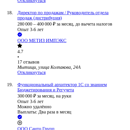
Откликнуться
Директор по продажам / Руководитель отдела
продаж (дистрибуция)
280 000
–
400 000
₽
за месяц,
до вычета налогов
Опыт 3-6 лет
ООО
МЕТИЗ ИМПЭКС
4.7
•
17
отзывов
Мытищи, улица Колпакова, 24А
Откликнуться
Функциональный архитектор 1С со знанием
Бюджетирования и Регучета
300 000
₽
за месяц,
на руки
Опыт 3-6 лет
Можно удалённо
Выплаты: Два раза в месяц
ООО
Санто Групп