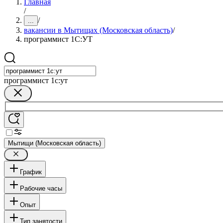
Главная
/
/
...
вакансии в Мытищах (Московская область)
/
программист 1С:УТ
программист 1с:ут
Мытищи (Московская область)
График
Рабочие часы
Опыт
Тип занятости