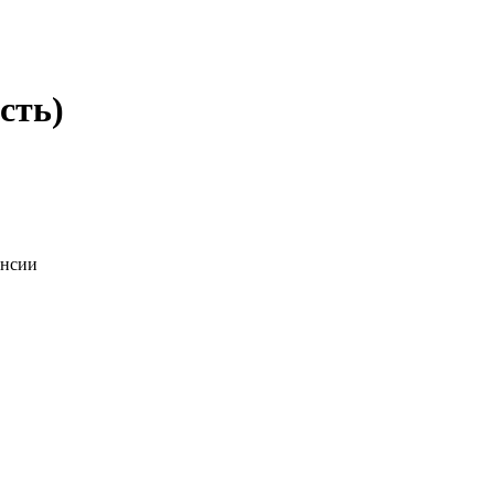
сть)
ансии