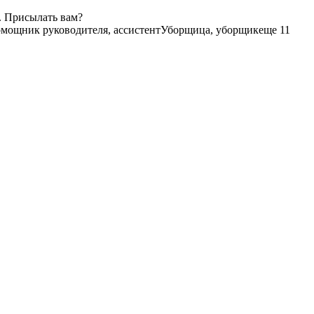
. Присылать вам?
омощник руководителя, ассистент
Уборщица, уборщик
еще 11