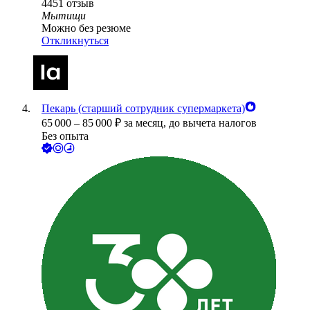
4451
отзыв
Мытищи
Можно без резюме
Откликнуться
Пекарь (старший сотрудник супермаркета)
65 000
–
85 000
₽
за месяц,
до вычета налогов
Без опыта