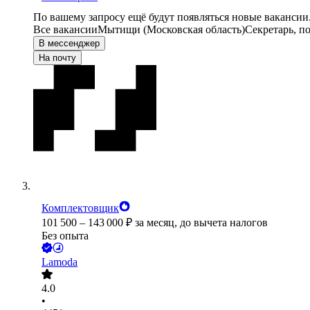
По вашему запросу ещё будут появляться новые вакансии
Все вакансии
Мытищи (Московская область)
Секретарь, п
В мессенджер
На почту
Комплектовщик
101 500
–
143 000
₽
за месяц,
до вычета налогов
Без опыта
Lamoda
4.0
•