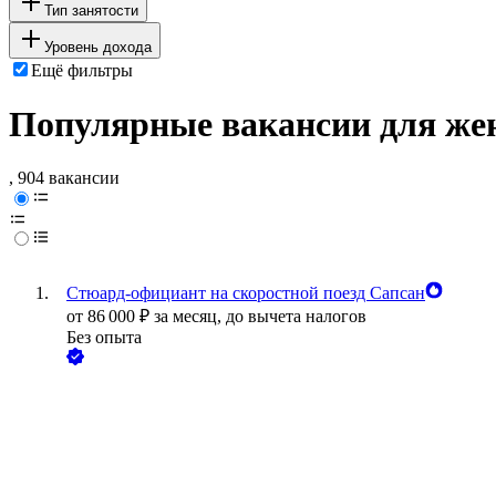
Тип занятости
Уровень дохода
Ещё фильтры
Популярные вакансии для же
, 904 вакансии
Стюард-официант на скоростной поезд Сапсан
от
86 000
₽
за месяц,
до вычета налогов
Без опыта