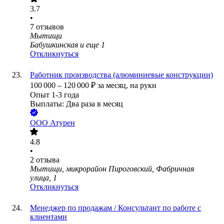
3.7
•
7
отзывов
Мытищи
Бабушкинская
и еще
1
Откликнуться
Работник производства (алюминиевые конструкции)
100 000
–
120 000
₽
за месяц,
на руки
Опыт 1-3 года
Выплаты: Два раза в месяц
ООО
Атурен
4.8
•
2
отзыва
Мытищи, микрорайон Пироговский, Фабричная
улица, 1
Откликнуться
Менеджер по продажам / Консультант по работе с
клиентами