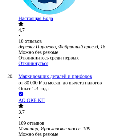
Настоящая Вода
4.7
•
10
отзывов
деревня Пирогово, Фабричный проезд, 18
Можно без резюме
Откликнитесь среди первых
Откликнуться
Маркировщик деталей и приборов
от
80 000
₽
за месяц,
до вычета налогов
Опыт 1-3 года
АО
ОКБ КП
3.7
•
109
отзывов
Мытищи, Ярославское шоссе, 109
Можно без резюме