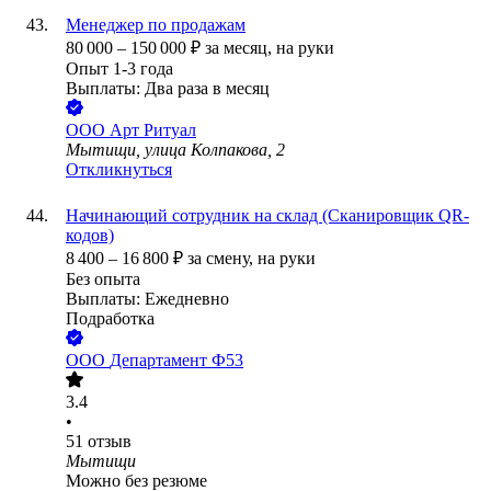
Менеджер по продажам
80 000
–
150 000
₽
за месяц,
на руки
Опыт 1-3 года
Выплаты: Два раза в месяц
ООО
Арт Ритуал
Мытищи, улица Колпакова, 2
Откликнуться
Начинающий сотрудник на склад (Сканировщик QR-
кодов)
8 400
–
16 800
₽
за смену,
на руки
Без опыта
Выплаты: Ежедневно
Подработка
ООО
Департамент Ф53
3.4
•
51
отзыв
Мытищи
Можно без резюме