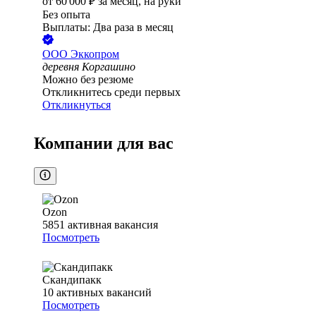
от
60 000
₽
за месяц,
на руки
Без опыта
Выплаты: Два раза в месяц
ООО
Эккопром
деревня Коргашино
Можно без резюме
Откликнитесь среди первых
Откликнуться
Компании для вас
Ozon
5851
активная вакансия
Посмотреть
Скандипакк
10
активных вакансий
Посмотреть