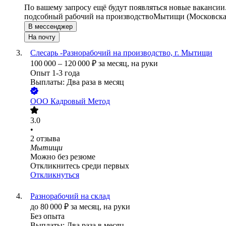
По вашему запросу ещё будут появляться новые вакансии
подсобный рабочий на производство
Мытищи (Московская
В мессенджер
На почту
Слесарь -Разнорабочий на производство, г. Мытищи
100 000
–
120 000
₽
за месяц,
на руки
Опыт 1-3 года
Выплаты: Два раза в месяц
ООО
Кадровый Метод
3.0
•
2
отзыва
Мытищи
Можно без резюме
Откликнитесь среди первых
Откликнуться
Разнорабочий на склад
до
80 000
₽
за месяц,
на руки
Без опыта
Выплаты: Два раза в месяц