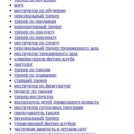
коуч
инструктор по обучению
персональный тренер
тренер по продажам
корпоративный тренер
тренер по продукту
тренер по персоналу
инструктор по спорту
персональный тренер тренажерного зала
инструктор тренажерного зала
администратор фитнес-клуба
диетолог
тренер по танцам
тренер по плаванию
старший тренер
инструктор по физкультуре
педагог по танцам
тренер-инструктор
воспитатель детей дошкольного возраста
инструктор групповых программ
преподаватель танцев
региональный тренер
управляющий фитнес-клубом
частичная занятость в детском саду