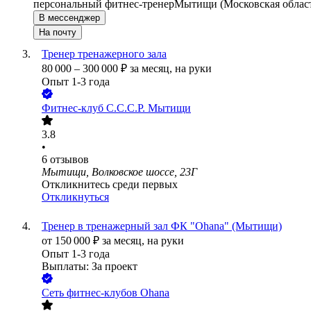
персональный фитнес-тренер
Мытищи (Московская облас
В мессенджер
На почту
Тренер тренажерного зала
80 000
–
300 000
₽
за месяц,
на руки
Опыт 1-3 года
Фитнес-клуб С.С.С.Р. Мытищи
3.8
•
6
отзывов
Мытищи, Волковское шоссе, 23Г
Откликнитесь среди первых
Откликнуться
Тренер в тренажерный зал ФК "Ohana" (Мытищи)
от
150 000
₽
за месяц,
на руки
Опыт 1-3 года
Выплаты: За проект
Сеть фитнес-клубов Ohana