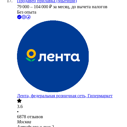
Продавец прилавка (Мытищи)
79 000
–
104 000
₽
за месяц,
до вычета налогов
Без опыта
Лента, федеральная розничная сеть, Гипермаркет
3.6
•
6878
отзывов
Москва
Алтуфьево
и еще
2