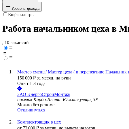
Уровень дохода
Ещё фильтры
Работа начальником цеха в М
, 10 вакансий
Мастер смены/ Мастер цеха ( в перспективе Начальник 
150 000
₽
за месяц,
на руки
Опыт 1-3 года
ЗАО
ЭнергоСтройМонтаж
посёлок Кардо-Лента, Южная улица, 3Р
Можно без резюме
Откликнуться
Комплектовщик в цех
от
72 000
₽
за месяц,
до вычета налогов