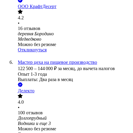
ООО
КрафтДесерт
4.2
•
16
отзывов
деревня Бородино
Медведково
Можно без резюме
Откликнуться
Мастер цеха на пищевое производство
122 500
–
144 000
₽
за месяц,
до вычета налогов
Опыт 1-3 года
Выплаты: Два раза в месяц
Делекто
4.0
•
100
отзывов
Долгопрудный
Водники
и еще
3
Можно без резюме