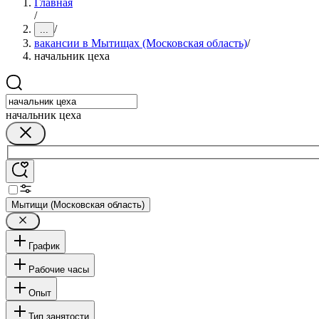
Главная
/
/
...
вакансии в Мытищах (Московская область)
/
начальник цеха
начальник цеха
Мытищи (Московская область)
График
Рабочие часы
Опыт
Тип занятости