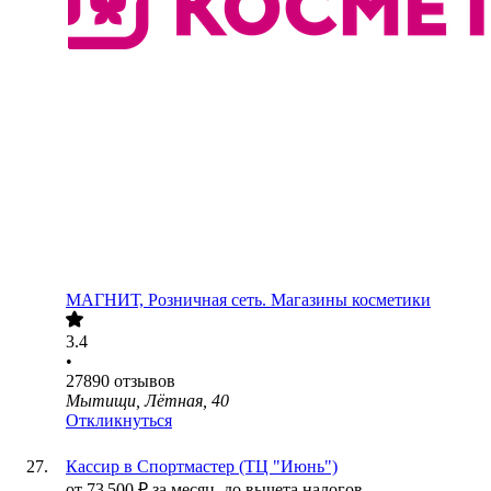
МАГНИТ, Розничная сеть. Магазины косметики
3.4
•
27890
отзывов
Мытищи, Лётная, 40
Откликнуться
Кассир в Спортмастер (ТЦ "Июнь")
от
73 500
₽
за месяц,
до вычета налогов