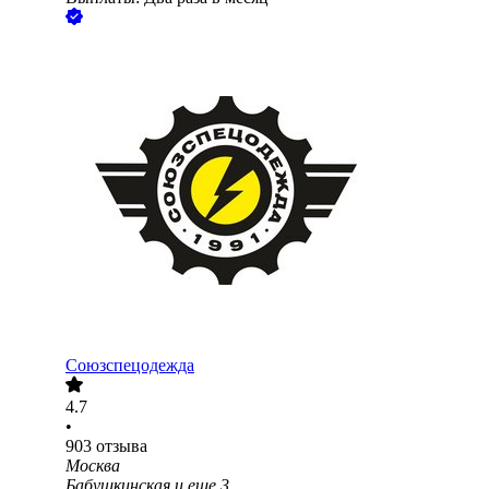
Союзспецодежда
4.7
•
903
отзыва
Москва
Бабушкинская
и еще
3