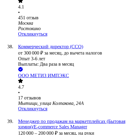
4.1
•
451
отзыв
Москва
Ростокино
Откликнуться
Коммерческий директор (CCO)
от
300 000
₽
за месяц,
до вычета налогов
Опыт 3-6 лет
Выплаты: Два раза в месяц
ООО
МЕТИЗ ИМПЭКС
4.7
•
17
отзывов
Мытищи, улица Колпакова, 24А
Откликнуться
Менеджер по продажам на маркетплейсах (Бытовая
химия)/E-commerce Sales Manager
120 000
–
200 000
₽
за месяц,
на руки